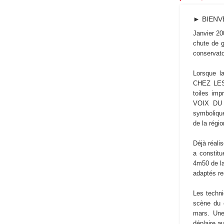
► BIENV
Janvier 20
chute de 
conservato
Lorsque l
CHEZ LES 
toiles imp
VOIX DU N
symbolique
de la régio
Déjà réali
a constitu
4m50 de la
adaptés re
Les techni
scène du 
mars. Une 
déplaire a